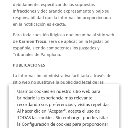
debidamente, especificando las supuestas
infracciones y declarando expresamente y bajo su
responsabilidad que la información proporcionada
en la notificación es exacta.
Para toda cuestión litigiosa que incumba al sitio web
de
Carmen Trecu
, será de aplicación la legislación
española, siendo competentes los Juzgados y
Tribunales de Pamplona.
PUBLICACIONES
La información administrativa facilitada a través del
sitio web no sustituye la publicidad legal de las
leyes, normativas, planes, disposiciones generales y
Usamos cookies en nuestro sitio web para
actos que tengan que ser publicados formalmente a
brindarle la experiencia más relevante
los diarios oficiales de las administraciones públicas,
recordando sus preferencias y visitas repetidas.
que constituyen el único instrumento que da fe de
Al hacer clic en "Aceptar", acepta el uso de
su autenticidad y contenido. La información
TODAS las cookies. Sin embargo, puede visitar
disponible en este sitio web debe entenderse como
la Configuración de cookies para proporcionar